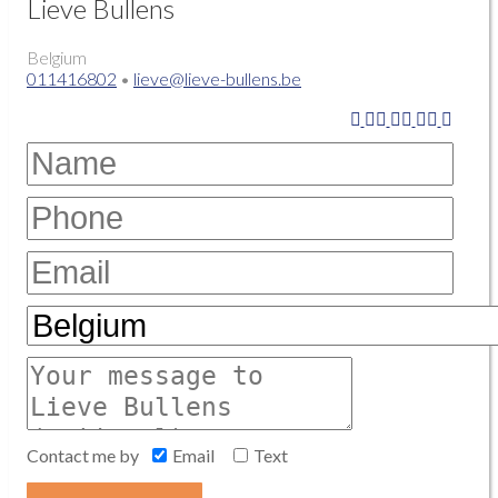
Lieve Bullens
Belgium
011416802
•
lieve@lieve-bullens.be
Contact me by
Email
Text