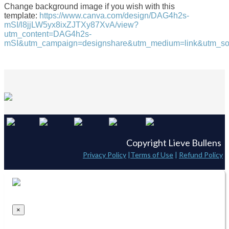
Change background image if you wish with this
template:
https://www.canva.com/design/DAG4h2s-
mSI/l8jjLW5yx8ixZJTXy87XvA/view?
utm_content=DAG4h2s-
mSI&utm_campaign=designshare&utm_medium=link&utm_sou
Copyright Lieve Bullens
Privacy Policy
|
Terms of Use
|
Refund Policy
×