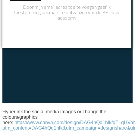
Door mijn email adres toe te voegen geef ik
toestemming om mails te ontvangen van de BE-Lieve
academy
Hyperlink the social media images or change the
colours/graphics
here:
https://www.canva.com/design/DAG4hQd1hlk/qTLqHV
utm_content=DAG4hQd1hlk&utm_campaign=designshare&utm