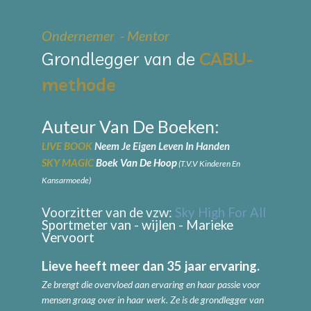
Ondernemer - Mentor
Grondlegger van de
CABU-
methode
Auteur Van De Boeken:
LIVE BOOK
Neem Je Eigen Leven In Handen
SKY MAGIC
Boek Van De Hoop
(t.v.v Kinderen En
Kansarmoede)
Voorzitter van de vzw:
Sky High For All
Sportmeter van - wijlen - Marieke
Vervoort
Lieve heeft meer dan 35 jaar ervaring.
Ze brengt die overvloed aan ervaring en haar passie voor
mensen graag over in haar werk.
Ze is de grondlegger van