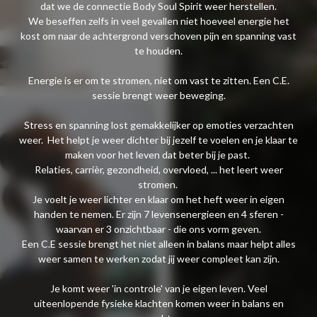
dat we de connectie Body Soul Spirit weer herstellen.
We beseffen zelfs in veel gevallen niet hoeveel energie het
kost om naar de achtergrond verschoven pijn en spanning vast
te houden.
Energie is er om te stromen, niet om vast te zitten. Een C.E.
sessie brengt weer beweging.
Stress en spanning lost gemakkelijker op emoties verzachten
weer. Het helpt je weer dichter bij jezelf te voelen en je klaar te
maken voor het leven dat beter bij je past.
Relaties, carrièr, gezondheid, overvloed, ... het leert weer
stromen.
Je voelt je weer lichter en klaar om het heft weer in eigen
handen te nemen. Er zijn 7 levensenergieen en 4 sferen -
waarvan er 3 onzichtbaar - die ons vorm geven.
Een C.E sessie brengt het niet alleen in balans maar helpt alles
weer samen te werken zodat jij weer compleet kan zijn.
Je komt weer 'in controle' van je eigen leven. Veel
uiteenlopende fysieke klachten komen weer in balans en