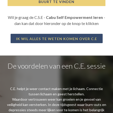
BUURT TE VINDEN
Wil je graag de C.S.E -
Cabu Self Empowerment leren
-
dan kan dat door hieronder op de knop te klikken
IK WIL ALLES TE WETEN KOMEN OVER C.E
De voordelen van een C.E. sessie
C.E. helpt je weer contact maken met je lichaam. Connectie
tussen lichaam en geest herstellen.
Waardoor vertrouwen weer kan groeien en je gevoel van
veiligheid kan versterken. In deze tijdsgeest waar burn-outs en
depressies steeds meer lijken voor te komen is het belangrijk