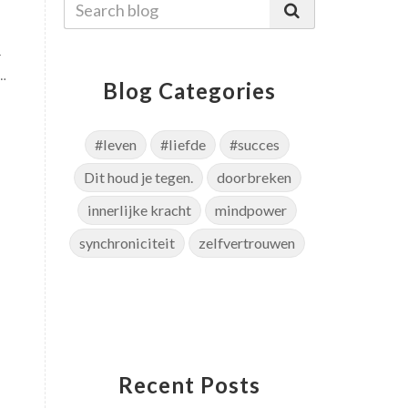
r
Blog Categories
,
#leven
#liefde
#succes
Dit houd je tegen.
doorbreken
innerlijke kracht
mindpower
synchroniciteit
zelfvertrouwen
Recent Posts