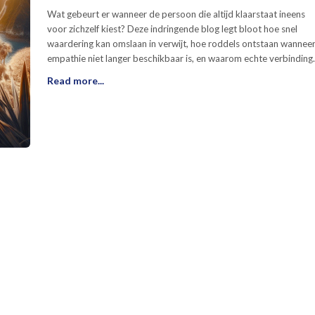
Wat gebeurt er wanneer de persoon die altijd klaarstaat ineens
voor zichzelf kiest? Deze indringende blog legt bloot hoe snel
waardering kan omslaan in verwijt, hoe roddels ontstaan wannee
empathie niet langer beschikbaar is, en waarom echte verbinding
pas zichtbaar wordt op het moment dat iemand grenzen stelt.
Read more...
Tussen zelfbehoud, misplaatste verwachtingen en de pijn van
gebruikt worden, ontvouwt zich een scherpe spiegel over relaties
energie en wederkerigheid. Een confronterende en herkenbare
reflectie die uitnodigt om anders te kijken naar loyaliteit,
leiderschap en de ware betekenis van menselijkheid.