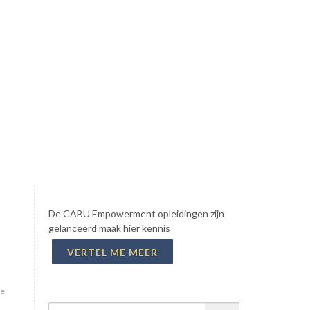
De CABU Empowerment opleidingen zijn
gelanceerd maak hier kennis
VERTEL ME MEER
je