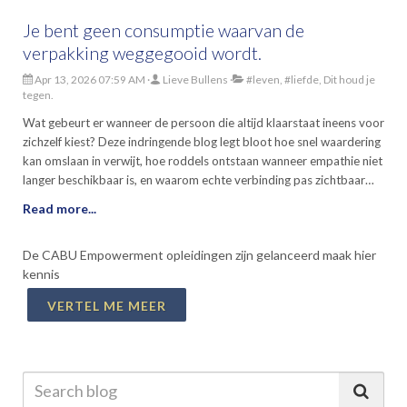
Je bent geen consumptie waarvan de
verpakking weggegooid wordt.
Apr 13, 2026 07:59 AM
Lieve Bullens
#leven, #liefde, Dit houd je
tegen.
Wat gebeurt er wanneer de persoon die altijd klaarstaat ineens voor
zichzelf kiest? Deze indringende blog legt bloot hoe snel waardering
kan omslaan in verwijt, hoe roddels ontstaan wanneer empathie niet
langer beschikbaar is, en waarom echte verbinding pas zichtbaar
wordt op het moment dat iemand grenzen stelt. Tussen zelfbehoud,
Read more...
misplaatste verwachtingen en de pijn van gebruikt worden,
ontvouwt zich een scherpe spiegel over relaties, energie en
De CABU Empowerment opleidingen zijn gelanceerd maak hier
wederkerigheid. Een confronterende en herkenbare reflectie die
kennis
uitnodigt om anders te kijken naar loyaliteit, leiderschap en de ware
betekenis van menselijkheid.
VERTEL ME MEER